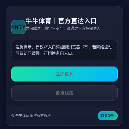
牛牛体育｜官方直达入口
NNTY
为保障访问稳定与安全，请通过下方按钮进入
温馨提示：建议将入口添加到浏览器书签，若网络波动
导致访问缓慢，可切换备用入口。
立即进入
备用线路
© 牛牛体育 保留所有权利
恭喜发财