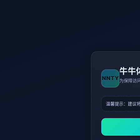
牛牛
NNTY
为保障访
温馨提示：建议