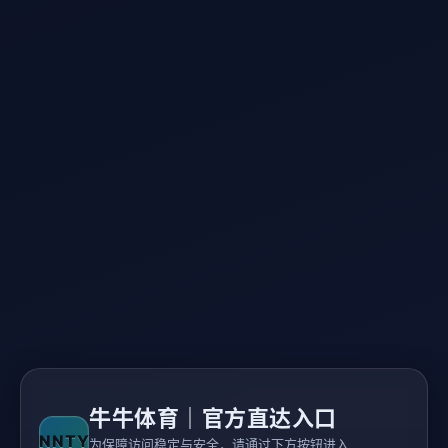
牛牛体育｜官方直达入口
NNTY
为保障访问稳定与安全，请通过下方按钮进入